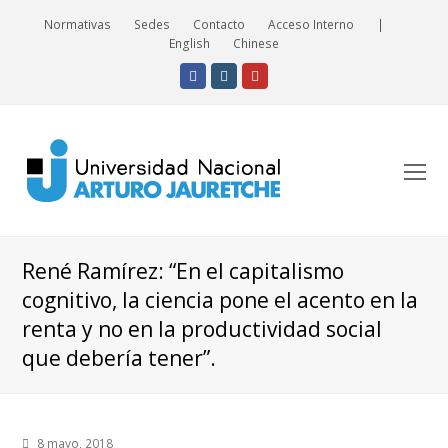
Normativas
Sedes
Contacto
Acceso Interno
|
English
Chinese
Facebook
Instagram
Youtube
O
Mo
M
René Ramírez: “En el capitalismo
cognitivo, la ciencia pone el acento en la
renta y no en la productividad social
que debería tener”.
8 mayo, 2018